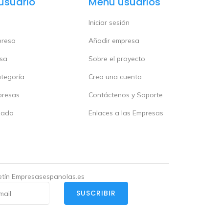
usuario
Menú usuarios
Iniciar sesión
presa
Añadir empresa
esa
Sobre el proyecto
ategoría
Crea una cuenta
presas
Contáctenos y Soporte
zada
Enlaces a las Empresas
letín Empresasespanolas.es
SUSCRIBIR