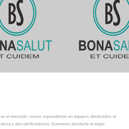
 en el mercado, somos especialistas en equipos destinados al
versa y descalcificadores). Queremos brindarte el mejor