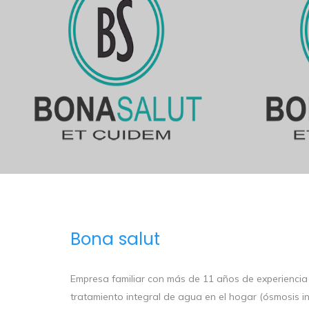
Bona salut
Empresa familiar con más de 11 años de experiencia
tratamiento integral de agua en el hogar (ósmosis in