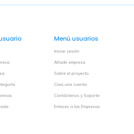
usuario
Menú usuarios
Iniciar sesión
presa
Añadir empresa
esa
Sobre el proyecto
ategoría
Crea una cuenta
presas
Contáctenos y Soporte
zada
Enlaces a las Empresas