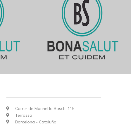
Carrer de Marinel·lo Bosch, 115
Terrassa
Barcelona - Cataluña