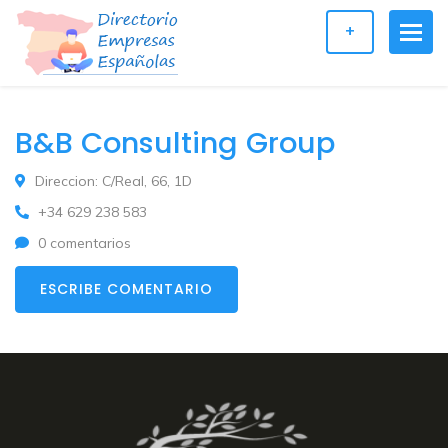
+
B&B Consulting Group
Direccion: C/Real, 66, 1D
+34 629 238 583
0 comentarios
ESCRIBE COMENTARIO