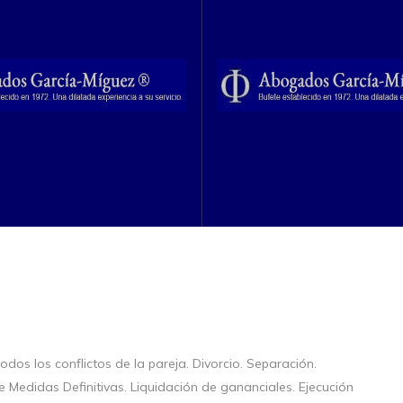
dos los conflictos de la pareja. Divorcio. Separación.
e Medidas Definitivas. Liquidación de gananciales. Ejecución