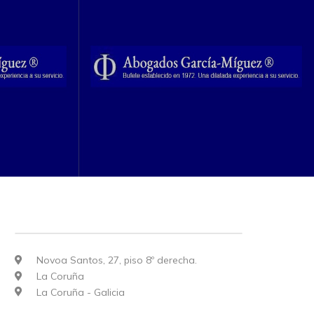
Novoa Santos, 27, piso 8º derecha.
La Coruña
La Coruña - Galicia