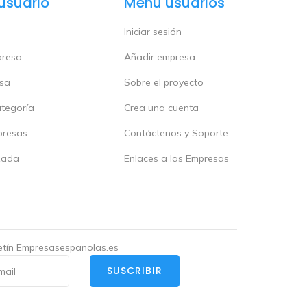
usuario
Menú usuarios
Iniciar sesión
presa
Añadir empresa
esa
Sobre el proyecto
ategoría
Crea una cuenta
presas
Contáctenos y Soporte
zada
Enlaces a las Empresas
letín Empresasespanolas.es
SUSCRIBIR