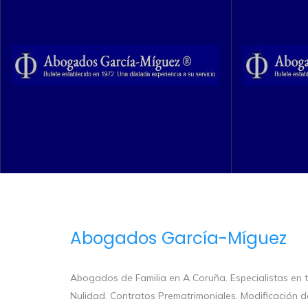
Abogados García-Míguez
Abogados de Familia en A Coruña. Especialistas en to
Nulidad. Contratos Prematrimoniales. Modificación d