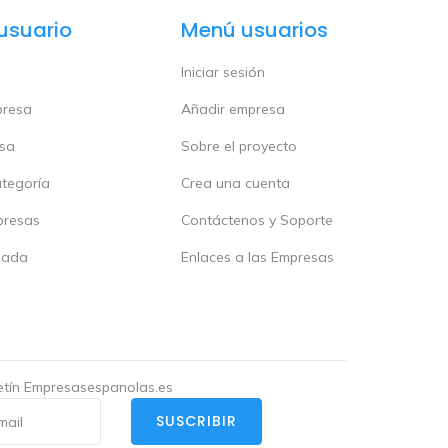
usuario
Menú usuarios
Iniciar sesión
presa
Añadir empresa
esa
Sobre el proyecto
ategoría
Crea una cuenta
presas
Contáctenos y Soporte
zada
Enlaces a las Empresas
letín Empresasespanolas.es
SUSCRIBIR