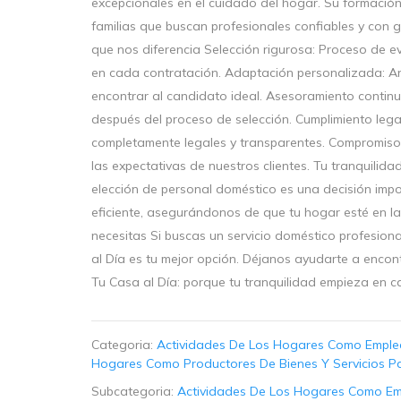
excepcionales en el cuidado del hogar. Su formación 
familias que buscan profesionales confiables y con 
que nos diferencia Selección rigurosa: Proceso de e
en cada contratación. Adaptación personalizada: An
encontrar al candidato ideal. Asesoramiento contin
después del proceso de selección. Cumplimiento leg
completamente legales y transparentes. Compromiso 
las expectativas de nuestros clientes. Tu tranquilid
elección de personal doméstico es una decisión import
eficiente, asegurándonos de que tu hogar esté en l
necesitas Si buscas un servicio doméstico profesio
al Día es tu mejor opción. Déjanos ayudarte a encont
Tu Casa al Día: porque tu tranquilidad empieza en c
Categoria:
Actividades De Los Hogares Como Emplea
Hogares Como Productores De Bienes Y Servicios P
Subcategoria:
Actividades De Los Hogares Como Em