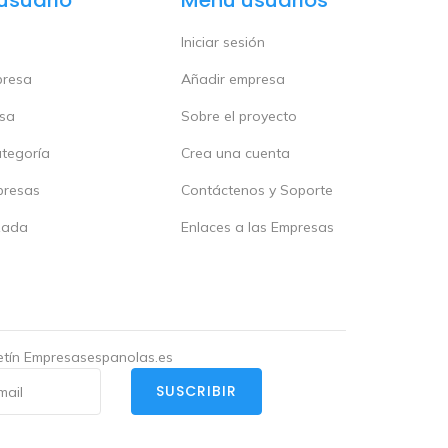
Iniciar sesión
presa
Añadir empresa
esa
Sobre el proyecto
ategoría
Crea una cuenta
presas
Contáctenos y Soporte
zada
Enlaces a las Empresas
letín Empresasespanolas.es
SUSCRIBIR