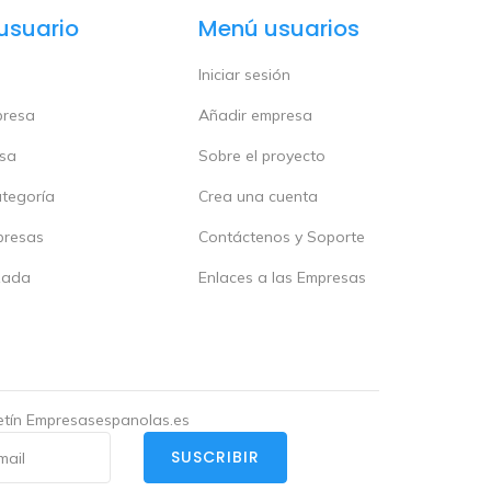
usuario
Menú usuarios
Iniciar sesión
presa
Añadir empresa
esa
Sobre el proyecto
ategoría
Crea una cuenta
presas
Contáctenos y Soporte
zada
Enlaces a las Empresas
letín Empresasespanolas.es
SUSCRIBIR