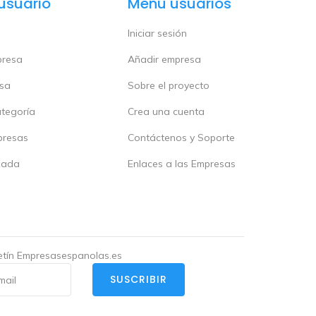
usuario
Menú usuarios
Iniciar sesión
presa
Añadir empresa
esa
Sobre el proyecto
ategoría
Crea una cuenta
presas
Contáctenos y Soporte
zada
Enlaces a las Empresas
letín Empresasespanolas.es
SUSCRIBIR