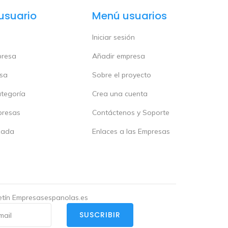
usuario
Menú usuarios
Iniciar sesión
presa
Añadir empresa
esa
Sobre el proyecto
ategoría
Crea una cuenta
presas
Contáctenos y Soporte
zada
Enlaces a las Empresas
letín Empresasespanolas.es
SUSCRIBIR