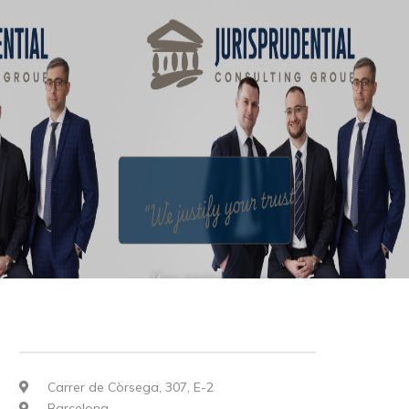
Carrer de Còrsega, 307, E-2
Barcelona