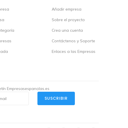
presa
Añadir empresa
esa
Sobre el proyecto
ategoría
Crea una cuenta
presas
Contáctenos y Soporte
zada
Enlaces a las Empresas
letín Empresasespanolas.es
SUSCRIBIR