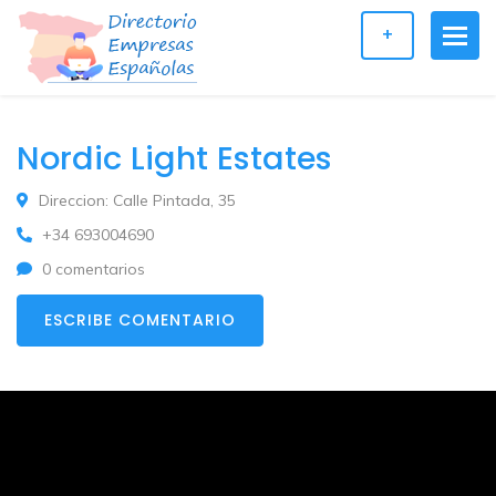
+
Nordic Light Estates
Direccion: Calle Pintada, 35
+34 693004690
0 comentarios
ESCRIBE COMENTARIO