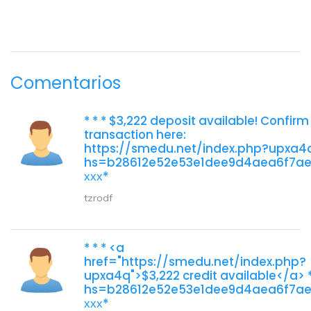
Comentarios
* * * $3,222 deposit available! Confirm
transaction here:
https://smedu.net/index.php?upxa4q 
hs=b28612e52e53e1dee9d4aea6f7a
ххх*
tzrodf
* * * <a
href="https://smedu.net/index.php?
upxa4q">$3,222 credit available</a> *
hs=b28612e52e53e1dee9d4aea6f7a
ххх*