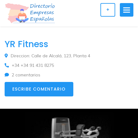
+
YR Fitness
Direccion: Calle de Alcalá, 123, Planta 4
+34 +34 91 431 8275
2 comentarios
ESCRIBE COMENTARIO