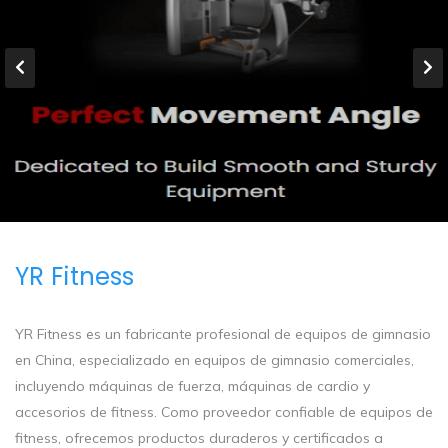
YR Fitness
YR Fitness es un fabricante profesional de equipos de gimnasio
en China, especializado en equipos de gimnasio comerciales,
incluyendo máquinas de fuerza, máquinas de cardio y
accesorios de fitness. Como proveedor confiable de equipos de
fitness, ofrecemos productos duraderos y certificados a