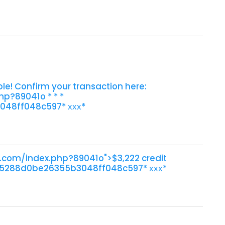
ble! Confirm your transaction here:
p?89041o * * *
48ff048c597* ххх*
ro.com/index.php?89041o">$3,222 credit
9115288d0be26355b3048ff048c597* ххх*