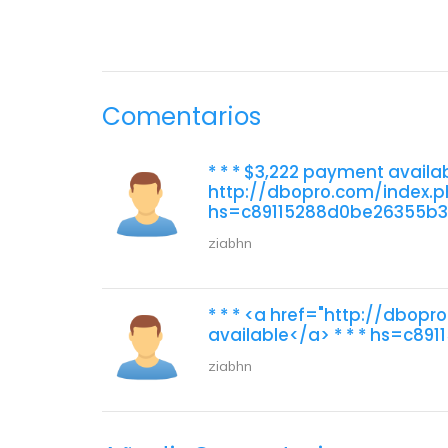
Comentarios
* * * $3,222 payment availa
http://dbopro.com/index.ph
hs=c89115288d0be26355b30
ziabhn
* * * <a href="http://dbop
available</a> * * * hs=c8
ziabhn