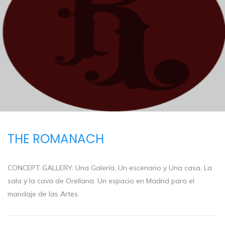
THE ROMANACH
CONCEPT GALLERY. Una Galería, Un escenario y Una casa. La
sala y la cava de Orellana. Un espacio en Madrid para el
maridaje de las Artes.