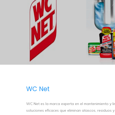
WC Net
WC Net es la marca experta en el mantenimiento y li
soluciones eficaces que eliminan atascos, residuos 