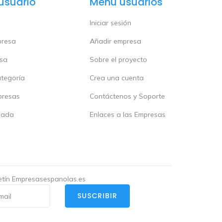
usuario
Menú usuarios
Iniciar sesión
presa
Añadir empresa
esa
Sobre el proyecto
ategoría
Crea una cuenta
presas
Contáctenos y Soporte
zada
Enlaces a las Empresas
letín Empresasespanolas.es
SUSCRIBIR