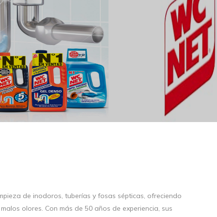
mpieza de inodoros, tuberías y fosas sépticas, ofreciendo
y malos olores. Con más de 50 años de experiencia, sus