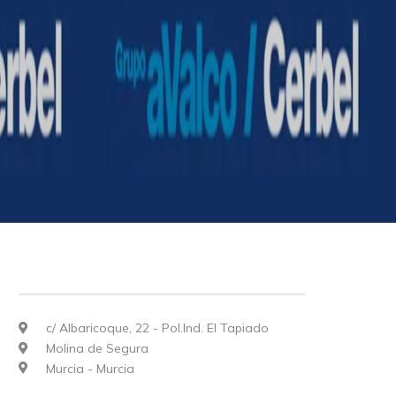
c/ Albaricoque, 22 - Pol.Ind. El Tapiado
Molina de Segura
Murcia - Murcia