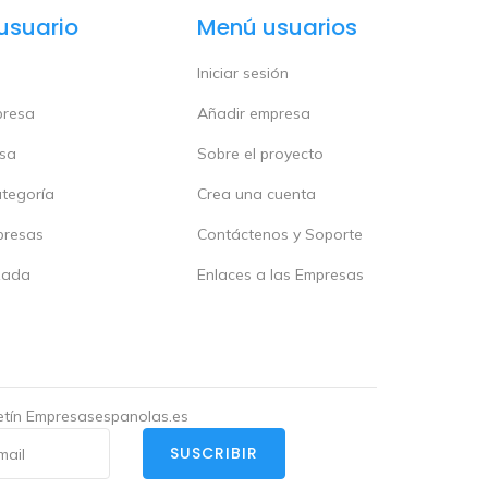
usuario
Menú usuarios
Iniciar sesión
presa
Añadir empresa
esa
Sobre el proyecto
ategoría
Crea una cuenta
presas
Contáctenos y Soporte
zada
Enlaces a las Empresas
letín Empresasespanolas.es
SUSCRIBIR