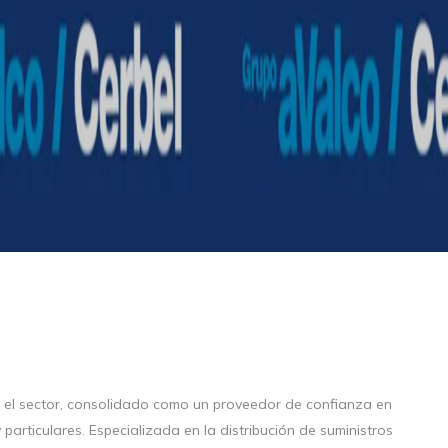
n el sector, consolidado como un proveedor de confianza en
particulares. Especializada en la distribución de suministros