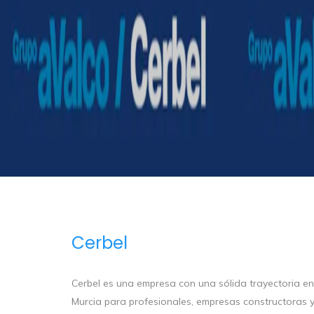
Cerbel
Cerbel es una empresa con una sólida trayectoria e
Murcia para profesionales, empresas constructoras y 