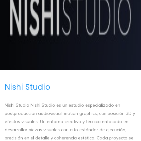
Nishi Studio
Nishi Studio Nishi Studio es un estudio especializado en
postproducción audiovisual, motion graphics, composición 3D y
efectos visuales. Un entorno creativo y técnico enfocado en
desarrollar piezas visuales con alto estándar de ejecución,
precisión en el detalle y coherencia estética. Cada proyecto se