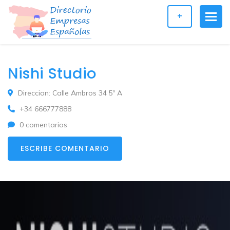
+
Nishi Studio
Direccion: Calle Ambros 34 5º A
+34 666777888
0 comentarios
ESCRIBE COMENTARIO