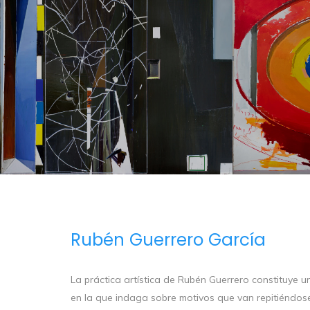
Rubén Guerrero García
La práctica artística de Rubén Guerrero constituye u
en la que indaga sobre motivos que van repitiéndose