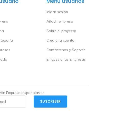
usuario
Menú usuarios
Iniciar sesión
presa
Añadir empresa
esa
Sobre el proyecto
ategoría
Crea una cuenta
presas
Contáctenos y Soporte
zada
Enlaces a las Empresas
letín Empresasespanolas.es
SUSCRIBIR