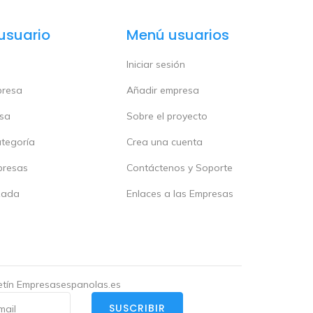
usuario
Menú usuarios
Iniciar sesión
presa
Añadir empresa
esa
Sobre el proyecto
ategoría
Crea una cuenta
presas
Contáctenos y Soporte
zada
Enlaces a las Empresas
letín Empresasespanolas.es
SUSCRIBIR