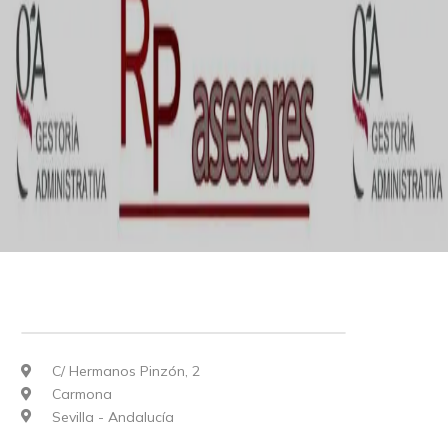
C/ Hermanos Pinzón, 2
Carmona
Sevilla - Andalucía