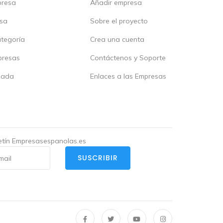
presa
Añadir empresa
esa
Sobre el proyecto
ategoría
Crea una cuenta
presas
Contáctenos y Soporte
zada
Enlaces a las Empresas
letín Empresasespanolas.es
SUSCRIBIR