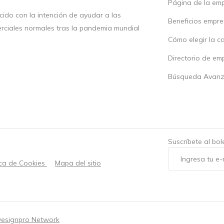
Página de la em
ido con la intención de ayudar a las
Beneficios empr
rciales normales tras la pandemia mundial
Cómo elegir la c
Directorio de em
Búsqueda Avan
Suscríbete al bo
ica de Cookies
Mapa del sitio
esignpro Network