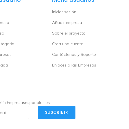
Iniciar sesión
presa
Añadir empresa
esa
Sobre el proyecto
ategoría
Crea una cuenta
presas
Contáctenos y Soporte
zada
Enlaces a las Empresas
letín Empresasespanolas.es
SUSCRIBIR