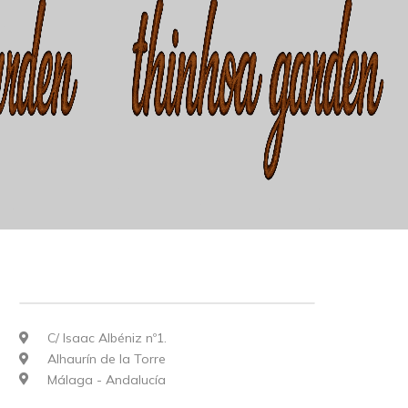
C/ Isaac Albéniz nº1.
Alhaurín de la Torre
Málaga - Andalucía