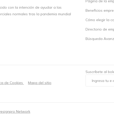
Página de la em
ido con la intención de ayudar a las
Beneficios empr
rciales normales tras la pandemia mundial
Cómo elegir la c
Directorio de em
Búsqueda Avan
Suscríbete al bo
ica de Cookies
Mapa del sitio
esignpro Network