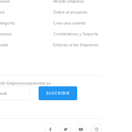
presa
Añadir empresa
esa
Sobre el proyecto
ategoría
Crea una cuenta
presas
Contáctenos y Soporte
zada
Enlaces a las Empresas
letín Empresasespanolas.es
SUSCRIBIR