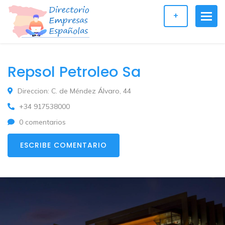
+
Repsol Petroleo Sa
Direccion: C. de Méndez Álvaro, 44
+34 917538000
0 comentarios
ESCRIBE COMENTARIO