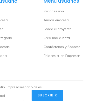
usuario
Menú usuarios
Iniciar sesión
presa
Añadir empresa
esa
Sobre el proyecto
ategoría
Crea una cuenta
presas
Contáctenos y Soporte
zada
Enlaces a las Empresas
letín Empresasespanolas.es
SUSCRIBIR