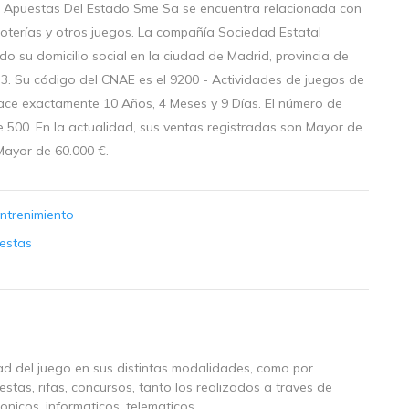
 Y Apuestas Del Estado Sme Sa se encuentra relacionada con
oterías y otros juegos. La compañía Sociedad Estatal
o su domicilio social en la ciudad de Madrid, provincia de
53. Su código del CNAE es el 9200 - Actividades de juegos de
hace exactamente 10 Años, 4 Meses y 9 Días. El número de
500. En la actualidad, sus ventas registradas son Mayor de
 Mayor de 60.000 €.
Entrenimiento
estas
dad del juego en sus distintas modalidades, como por
estas, rifas, concursos, tanto los realizados a traves de
onicos, informaticos, telematicos