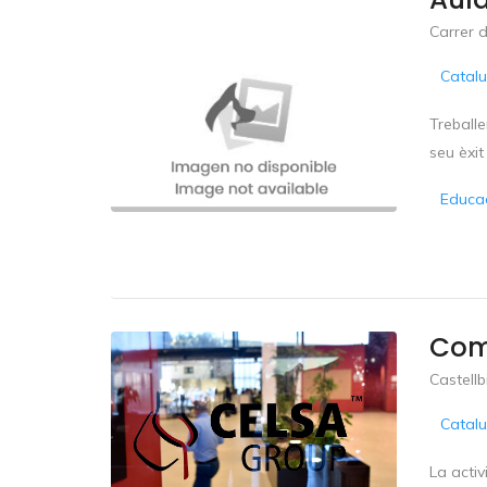
Carrer 
Catal
Treballe
seu èxit
Educa
Com
Castellb
Catal
La acti