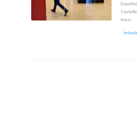
Española
Castell
hace...
Indust