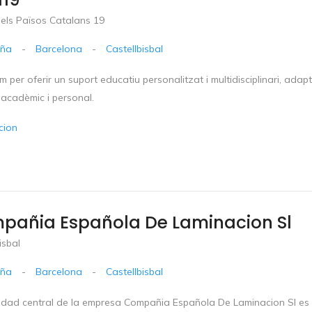
dels Països Catalans 19
uña
-
Barcelona
-
Castellbisbal
m per oferir un suport educatiu personalitzat i multidisciplinari, ada
 acadèmic i personal.
cion
pañia Española De Laminacion Sl
isbal
uña
-
Barcelona
-
Castellbisbal
vidad central de la empresa Compañia Española De Laminacion Sl es 