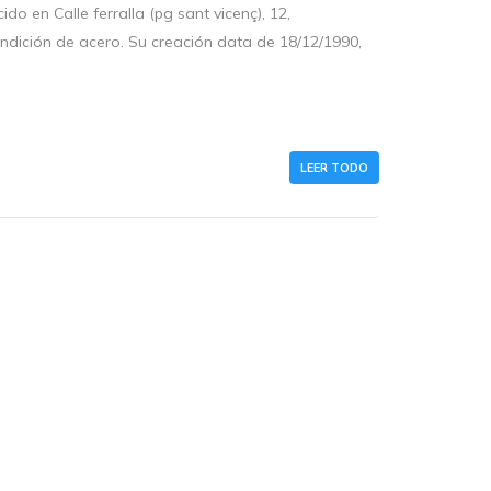
do en Calle ferralla (pg sant vicenç), 12,
undición de acero. Su creación data de 18/12/1990,
LEER TODO