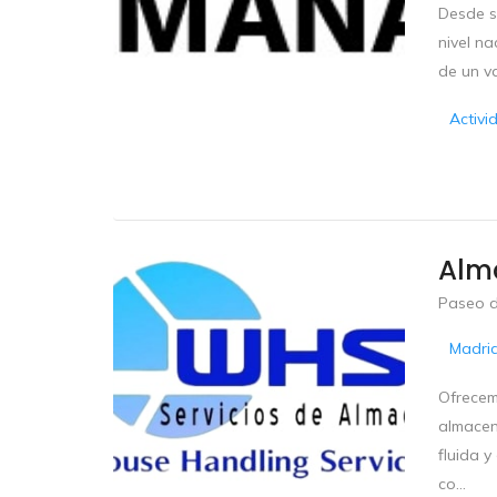
Desde su
nivel n
de un va
Activi
Alm
Paseo de
Madri
Ofrecem
almacena
fluida y
co...