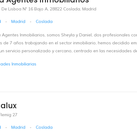
 De Lisboa Nº 16 Bajo A, 28822 Coslada, Madrid
d
-
Madrid
-
Coslada
 Agentes Inmobiliarios, somos Sheyla y Daniel, dos profesionales con 
s de 7 años trabajando en el sector inmobiliario, hemos decidido em
 un servicio personalizado y cercano, centrado en las necesidades d
dades Inmobiliarias
alux
Flemig 27
d
-
Madrid
-
Coslada