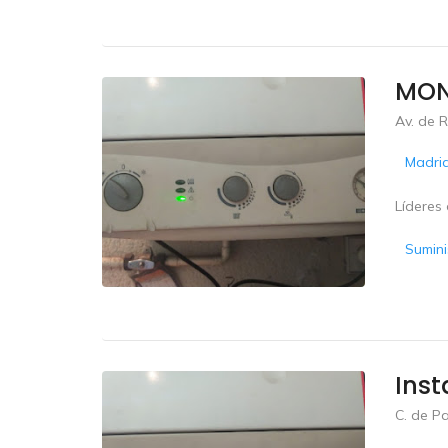
MON
Av. de 
Madri
Líderes 
Sumini
Inst
C. de P