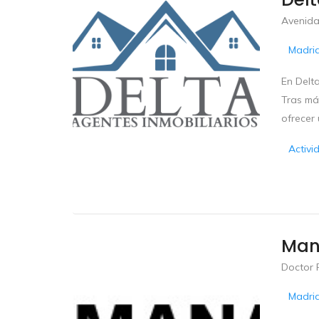
Avenida
Madri
En Delta
Tras má
ofrecer
Activi
Man
Doctor 
Madri