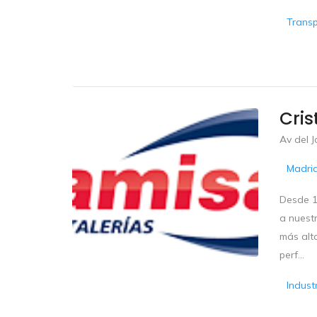
Trans
Cris
Av del 
Madri
Desde 1
a nuest
más alt
perf...
Indust