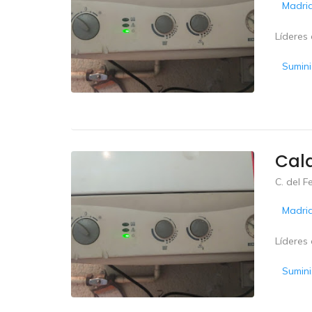
Madri
Líderes 
Sumini
Cal
C. del F
Madri
Líderes 
Sumini