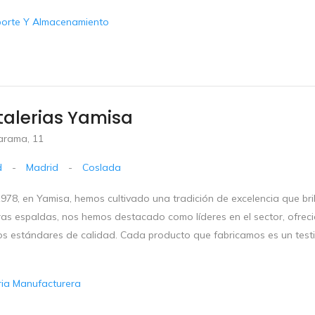
porte Y Almacenamiento
talerias Yamisa
Jarama, 11
d
-
Madrid
-
Coslada
978, en Yamisa, hemos cultivado una tradición de excelencia que bri
ras espaldas, nos hemos destacado como líderes en el sector, ofrec
os estándares de calidad. Cada producto que fabricamos es un test
ria Manufacturera