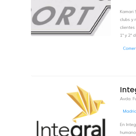
Kamari 
clubs y
cliente
1ª y 2ª di
Comerc
Inte
Avda. F
Madri
En Inte
humanos