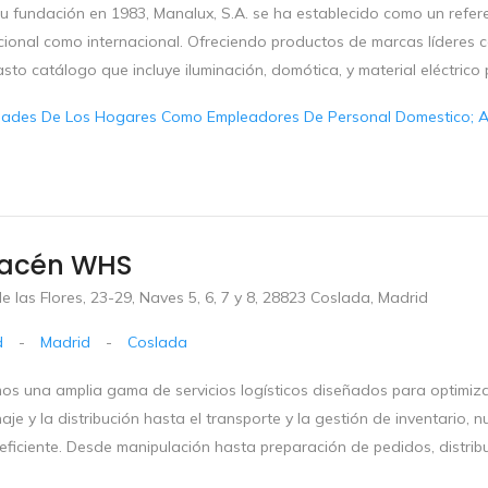
 fundación en 1983, Manalux, S.A. se ha establecido como un referent
acional como internacional. Ofreciendo productos de marcas líderes
sto catálogo que incluye iluminación, domótica, y material eléctrico p
dades De Los Hogares Como Empleadores De Personal Domestico; Ac
acén WHS
 las Flores, 23-29, Naves 5, 6, 7 y 8, 28823 Coslada, Madrid
d
-
Madrid
-
Coslada
os una amplia gama de servicios logísticos diseñados para optimiza
je y la distribución hasta el transporte y la gestión de inventario,
 eficiente. Desde manipulación hasta preparación de pedidos, distri