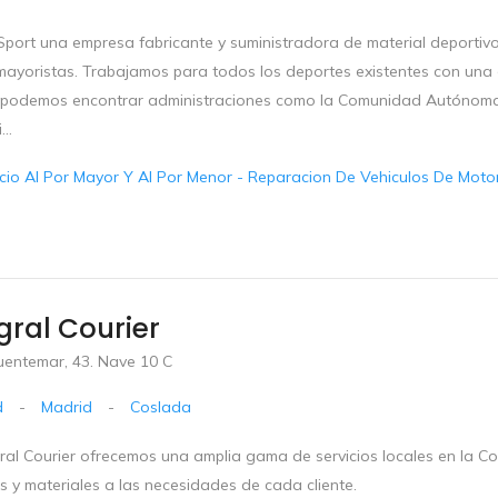
Sport una empresa fabricante y suministradora de material deportivo
 mayoristas. Trabajamos para todos los deportes existentes con una 
s podemos encontrar administraciones como la Comunidad Autónoma y
...
io Al Por Mayor Y Al Por Menor - Reparacion De Vehiculos De Motor 
gral Courier
uentemar, 43. Nave 10 C
d
-
Madrid
-
Coslada
gral Courier ofrecemos una amplia gama de servicios locales en la
 y materiales a las necesidades de cada cliente.