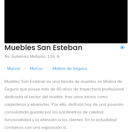
Muebles San Esteban
Av. Gutiérrez Mellado, 116, A
Murcia
-
Murcia
-
Molina de Segura
Muebles San Esteban es una tienda de muebles en Molina de
Segura que posee más de 60 años de trayectoria profesional
dedicada al sector del mueble, tras unos inicios como
carpinteros y ebanistas. Por ello, disfruta hoy de una posición
consolidada guiada por los parámetros de calidad,
funcionalidad y la atención a los clientes. En la actualidad
contamos con una exposición d...