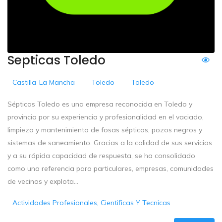
Septicas Toledo
Castilla-La Mancha
-
Toledo
-
Toledo
Sépticas Toledo es una empresa reconocida en Toledo y
provincia por su experiencia y profesionalidad en el vaciado,
limpieza y mantenimiento de fosas sépticas, pozos negros y
sistemas de saneamiento. Gracias a la calidad de sus servicios
y a su rápida capacidad de respuesta, se ha consolidado
como una referencia para particulares, empresas, comunidades
de vecinos y explota...
Actividades Profesionales, Cientificas Y Tecnicas