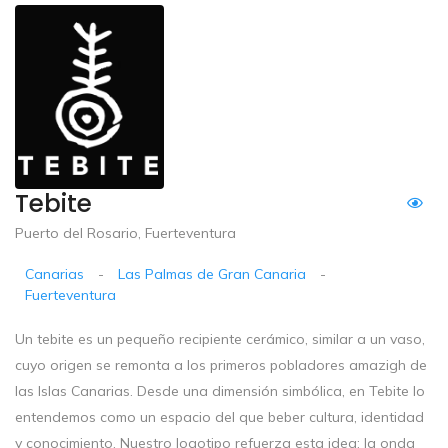
Tebite
Puerto del Rosario, Fuerteventura
Canarias
-
Las Palmas de Gran Canaria
-
Fuerteventura
Un tebite es un pequeño recipiente cerámico, similar a un vaso,
cuyo origen se remonta a los primeros pobladores amazigh de
las Islas Canarias. Desde una dimensión simbólica, en Tebite lo
entendemos como un espacio del que beber cultura, identidad
y conocimiento. Nuestro logotipo refuerza esta idea: la onda