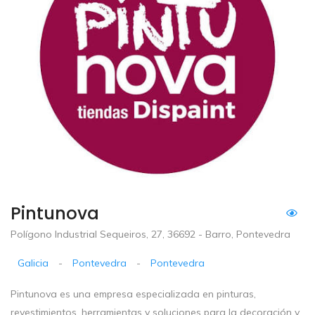
Pintunova
Polígono Industrial Sequeiros, 27, 36692 - Barro, Pontevedra
Galicia
-
Pontevedra
-
Pontevedra
Pintunova es una empresa especializada en pinturas,
revestimientos, herramientas y soluciones para la decoración y