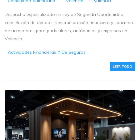
Comunidad Valenciana
-
Valencia
-
valencia
Despacho especializado en Ley de Segunda Oportunidad,
cancelación de deudas, reestructuración financiera y concurso
de acreedores para particulares, autónomos y empresas en
Valencia.
Actividades Financieras Y De Seguros
LEER TODO