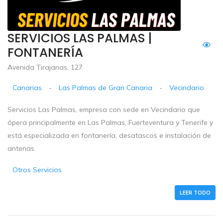
SERVICIOS LAS PALMAS |
FONTANERÍA
Avenida Tirajanas, 127
Canarias
-
Las Palmas de Gran Canaria
-
Vecindario
Servicios Las Palmas, empresa con sede en Vecindario que
ópera principalmente en Las Palmas, Fuerteventura y Tenerife y
está especializada en fontanería, desatascos e instalación de
antenas.
Otros Servicios
LEER TODO