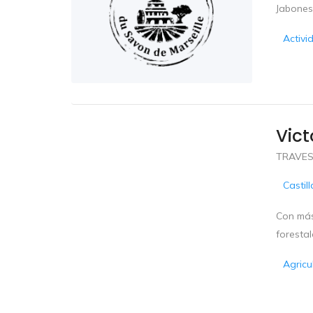
Jabones
Activi
Vict
TRAVES
Castil
Con más 
forestal
Agricu