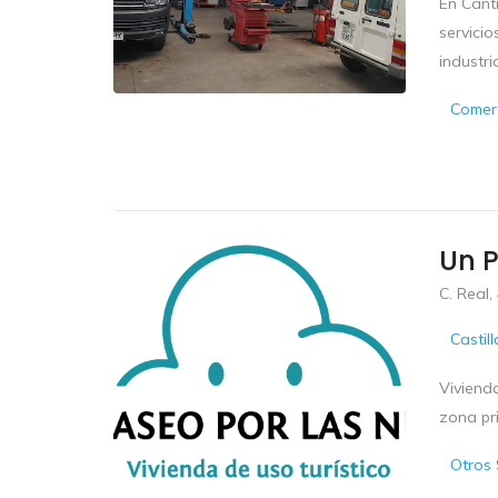
En Cant
servicio
industri
Comerc
Un P
C. Real,
Castil
Vivienda
zona pri
Otros 