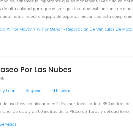
impalos, sabemos lo importante que es mantener tu vehículo en óptim
s de alta calidad para garantizar que tu automóvil funcione de mane
a automotriz, nuestro equipo de expertos mecánicos está comprometid
io Al Por Mayor Y Al Por Menor - Reparacion De Vehiculos De Motor 
aseo Por Las Nubes
 45
la y León
-
Segovia
-
El Espinar
 de uso turístico ubicada en El Espinar, localizado a 350 metros de
ncipal de ocio y a 700 metros de la Plaza de Toros y del auditorio.
Servicios