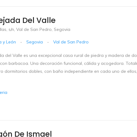
ejada Del Valle
illas, s/n, Val de San Pedro, Segovia
la y León
-
Segovia
-
Val de San Pedro
a del Valle es una excepcional casa rural de piedra y madera de dos 
 con barbacoa. Una decoración funcional, cálida y acogedora. Tota
ro dormitorios dobles, con baño independiente en cada uno de ellos
eria
igón De Ismael