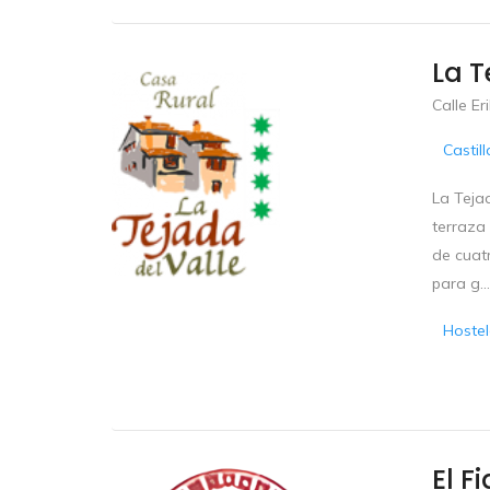
La T
Calle Er
Castil
La Tejad
terraza
de cuat
para g...
Hostel
El F