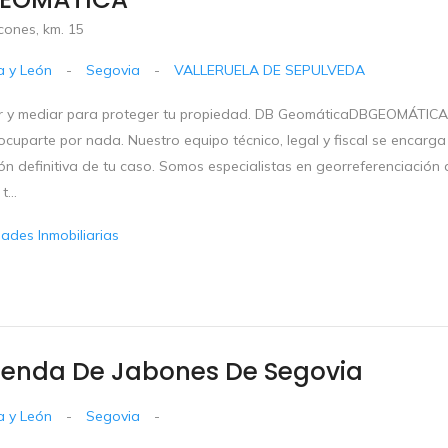
cones, km. 15
la y León
-
Segovia
-
VALLERUELA DE SEPULVEDA
ar y mediar para proteger tu propiedad. DB GeomáticaDBGEOMÁTI
cuparte por nada. Nuestro equipo técnico, legal y fiscal se encarga 
ón definitiva de tu caso. Somos especialistas en georreferenciación
t...
dades Inmobiliarias
Tienda De Jabones De Segovia
la y León
-
Segovia
-