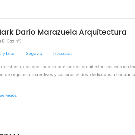
ark Dario Marazuela Arquitectura
 El Caz nº5
la y León
-
Segovia
-
Trescasas
tro estudio, nos apasiona crear espacios arquitectónicos extraordin
po de arquitectos creativos y comprometidos, dedicados a brindar s
Servicios