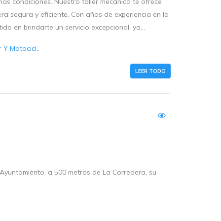
as condiciones. Nuestro taller mecánico te ofrece
ra segura y eficiente. Con años de experiencia en la
o en brindarte un servicio excepcional, ya...
Y Motocicl..
LEER TODO
l Ayuntamiento, a 500 metros de La Corredera, su