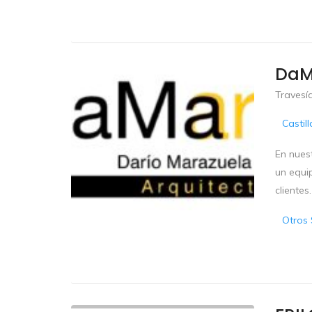
DaM
Travesía
Castil
En nues
un equi
clientes.
Otros 