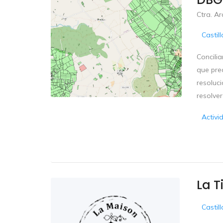
Ctra. Ar
Castil
Concili
que preo
resoluci
resolver 
Activi
La 
Castil