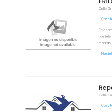
FRI
Calle Gr
Castil
Friloza
hosteler
marcas l
Hostel
Repa
Calle Cu
Castil