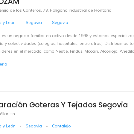
LOZAM
emio de los Canteros, 79, Polígono industrial de Hontoria
la y León
-
Segovia
-
Segovia
m es un negocio familiar en activo desde 1996 y estamos especializa
ía y colectividades (colegios, hospitales, entre otros). Distribuimos
íderes en el mercado, como Nestlé, Findus, Mccain, Alcorioja, Anedilc
eria
ración Goteras Y Tejados Segovia
éllar, sn
la y León
-
Segovia
-
Cantalejo