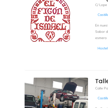
C/ Lope
Castil
En nues
Sabor de
esmero a
Hostel
Tall
Calle Po
Castil