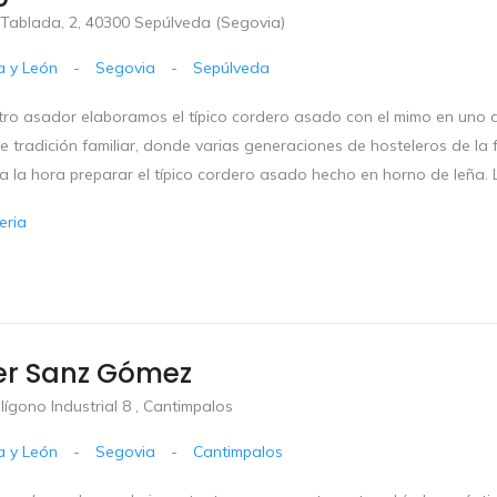
 Tablada, 2, 40300 Sepúlveda (Segovia)
la y León
-
Segovia
-
Sepúlveda
tro asador elaboramos el típico cordero asado con el mimo en uno d
 tradición familiar, donde varias generaciones de hosteleros de la f
 la hora preparar el típico cordero asado hecho en horno de leña. La 
eria
er Sanz Gómez
lígono Industrial 8 , Cantimpalos
la y León
-
Segovia
-
Cantimpalos