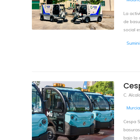
La acti
de basu
social e
Sumini
Cesp
C. Alcal
Murcia
Cespa S
basuras
bajo la 