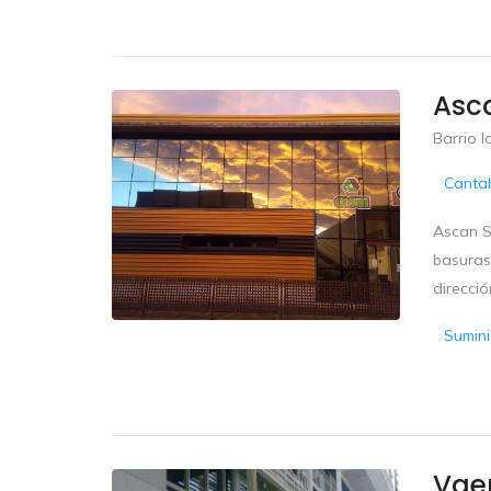
Asca
Barrio l
Cantab
Ascan S
basuras
direcció
Sumini
Vae