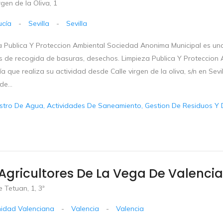
rgen de la Oliva, 1
ucía
-
Sevilla
-
Sevilla
a Publica Y Proteccion Ambiental Sociedad Anonima Municipal es una
os de recogida de basuras, desechos. Limpieza Publica Y Proteccion
 que realiza su actividad desde Calle virgen de la oliva, s/n en Sevill
de...
stro De Agua, Actividades De Saneamiento, Gestion De Residuos Y 
 Agricultores De La Vega De Valencia
 Tetuan, 1, 3ª
idad Valenciana
-
Valencia
-
Valencia