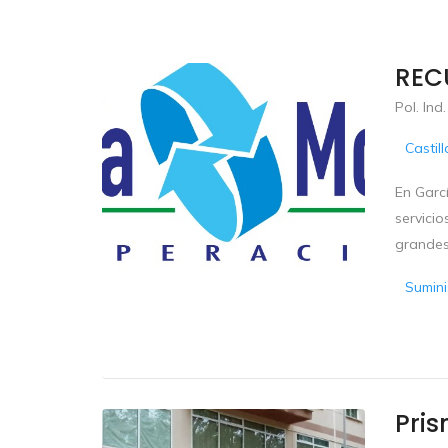
REC
Pol. Ind
Castil
En Garc
servici
grandes
Sumini
Pris