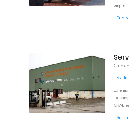
empre...
Sumini
Serv
Calle d
Madri
La empr
La compa
CNAE es
Sumini