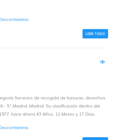
Descontamina..
LEER TODO
tegoría Servicios de recogida de basuras, desechos.
 - 5ª, Madrid, Madrid. Su clasificación dentro del
977, hace ahora 43 Años, 11 Meses y 17 Días...
Descontamina..