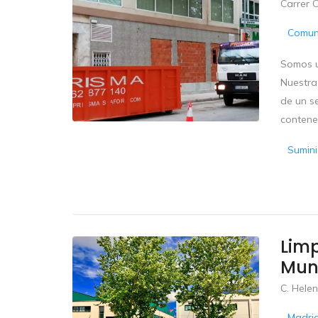
Carrer C
Comun
Somos u
Nuestra
de un s
contene
Sumini
Lim
Mun
C. Helen
Madri