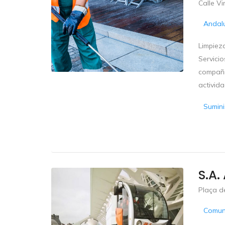
Calle Vi
Andal
Limpiez
Servici
compañía
activida
Sumini
S.a.
Plaça de
Comun