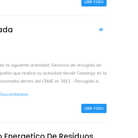
LEER TODO
tada
 la siguiente actividad: Servicios de recogida de
pañía que realiza su actividad desde Camargo en la
relacionada dentro del CNAE es 3811 - Recogida d...
Descontamina..
LEER TODO
 Energetico De Residuos