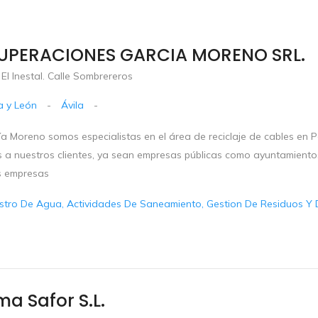
UPERACIONES GARCIA MORENO SRL.
. El Inestal. Calle Sombrereros
la y León
-
Ávila
-
ía Moreno somos especialistas en el área de reciclaje de cables e
os a nuestros clientes, ya sean empresas públicas como ayuntamien
 empresas
stro De Agua, Actividades De Saneamiento, Gestion De Residuos Y 
ma Safor S.L.