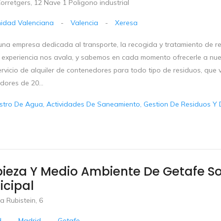
orretgers, 12 Nave 1 Poligono industrial
idad Valenciana
-
Valencia
-
Xeresa
na empresa dedicada al transporte, la recogida y tratamiento de 
 experiencia nos avala, y sabemos en cada momento ofrecerle a nues
ervicio de alquiler de contenedores para todo tipo de residuos, qu
dores de 20...
stro De Agua, Actividades De Saneamiento, Gestion De Residuos Y 
pieza Y Medio Ambiente De Getafe 
icipal
a Rubistein, 6
d
-
Madrid
-
Getafe