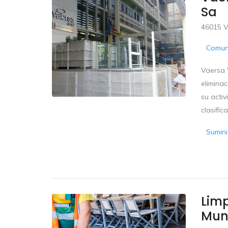
Sa
46015 Va
Comun
Vaersa 
elimina
su activ
clasifica
Sumini
Limp
Mun