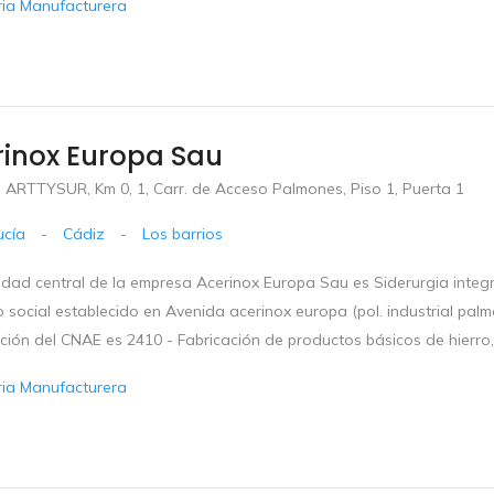
ria Manufacturera
rinox Europa Sau
O ARTTYSUR, Km 0, 1, Carr. de Acceso Palmones, Piso 1, Puerta 1
ucía
-
Cádiz
-
Los barrios
idad central de la empresa Acerinox Europa Sau es Siderurgia integr
o social establecido en Avenida acerinox europa (pol. industrial palmo
ación del CNAE es 2410 - Fabricación de productos básicos de hierro,
ria Manufacturera