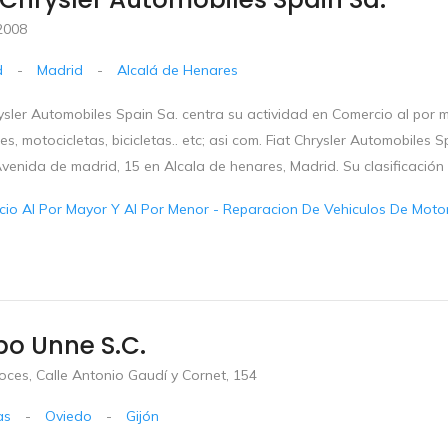
2008
d
-
Madrid
-
Alcalá de Henares
ysler Automobiles Spain Sa. centra su actividad en Comercio al por 
s, motocicletas, bicicletas.. etc; asi com. Fiat Chrysler Automobiles
venida de madrid, 15 en Alcala de henares, Madrid. Su clasificación
io Al Por Mayor Y Al Por Menor - Reparacion De Vehiculos De Motor 
o Unne S.c.
Roces, Calle Antonio Gaudí y Cornet, 154
as
-
Oviedo
-
Gijón