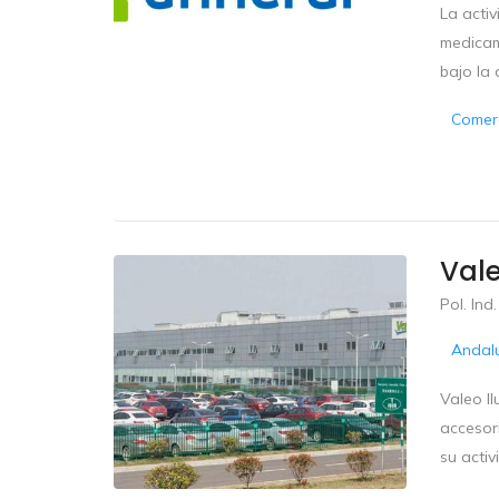
La acti
medicame
bajo la 
Comerc
Val
Pol. Ind
Andal
Valeo I
accesor
su activ