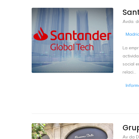
Sant
Avda. d
Madri
La empr
activid
social e
relaci...
Inform
Gru
Av da D