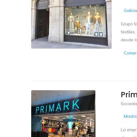
Galici
Grupo M
textiles
desde la
Comerc
Prim
Socieda
Madri
La empre