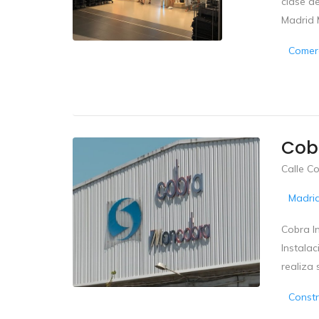
clase de
Madrid 
Comerc
Cobr
Calle C
Madri
Cobra In
Instalac
realiza 
Constr