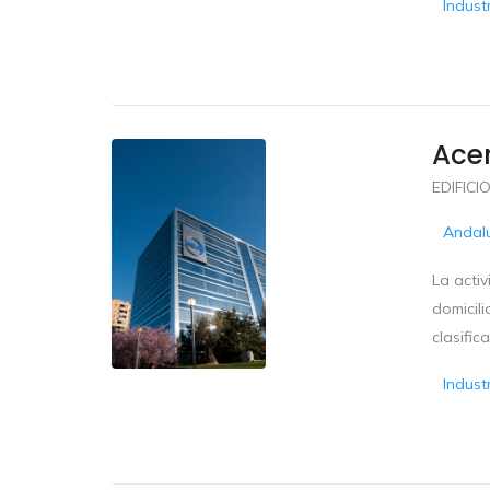
Indust
Ace
EDIFICI
Andal
La activ
domicili
clasific
Indust