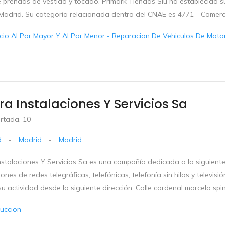
 prendas de vestido y tocado. Primark Tiendas Slu ha establecido su d
Madrid. Su categoría relacionada dentro del CNAE es 4771 - Comercio
io Al Por Mayor Y Al Por Menor - Reparacion De Vehiculos De Motor 
a Instalaciones Y Servicios Sa
ortada, 10
d
-
Madrid
-
Madrid
stalaciones Y Servicios Sa es una compañía dedicada a la siguiente a
iones de redes telegráficas, telefónicas, telefonía sin hilos y televis
su actividad desde la siguiente dirección: Calle cardenal marcelo spino
uccion