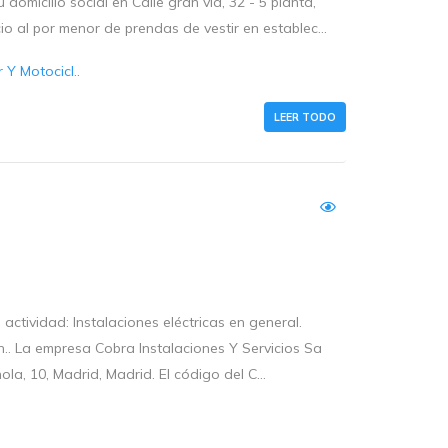
omicilio social en Calle gran via, 32 - 5 planta,
 al por menor de prendas de vestir en establec...
Y Motocicl..
LEER TODO
ctividad: Instalaciones eléctricas en general.
ión.. La empresa Cobra Instalaciones Y Servicios Sa
la, 10, Madrid, Madrid. El código del C...