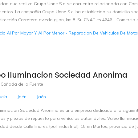
vidad que realiza Grupo Unne S.c. se encuentra relacionada con Com
ntos. La compañía Grupo Unne S.c. ha establecido su domicilio socia
dirección Carretera oviedo gijon, km 8. Su CNAE es 4646 - Comercio 
io Al Por Mayor Y Al Por Menor - Reparacion De Vehiculos De Motor 
eo Iluminacion Sociedad Anonima
. Cañada de la Fuente
ucía
-
Jaén
-
Jaén
luminacion Sociedad Anonima es una empresa dedicada a la siguient
ios y piezas de repuesto para vehículos automóviles. Valeo Ilumina
idad desde Calle linares (pol. industrial), 15 en Martos, provincia de 