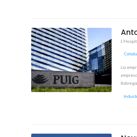
Anto
L'Hospit
Catal
La empr
empresa 
llobrega
Indust