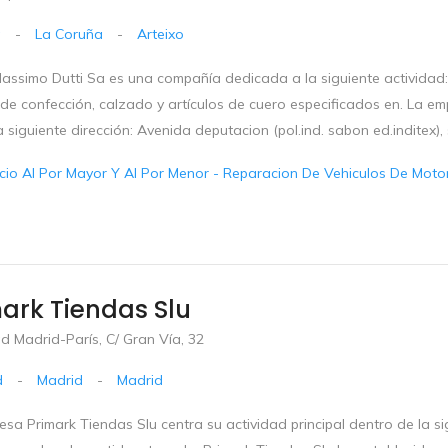
a
-
La Coruña
-
Arteixo
assimo Dutti Sa es una compañía dedicada a la siguiente actividad
, de confección, calzado y artículos de cuero especificados en. La e
 siguiente dirección: Avenida deputacion (pol.ind. sabon ed.inditex), s/
io Al Por Mayor Y Al Por Menor - Reparacion De Vehiculos De Motor 
ark Tiendas Slu
d Madrid-París, C/ Gran Vía, 32
d
-
Madrid
-
Madrid
sa Primark Tiendas Slu centra su actividad principal dentro de la s