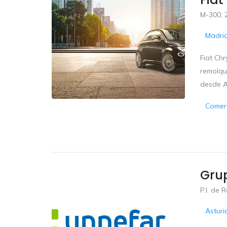
M-300, 
Madri
Fiat Chr
remolque
desde A
Comerc
Grup
P.I. de 
Asturi