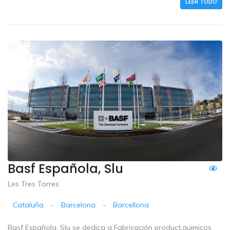
LEER TODO
Basf Española, Slu
Les Tres Torres
Cataluña
-
Barcelona
-
Barcellona
Basf Española, Slu se dedica a Fabricación product.quimicos