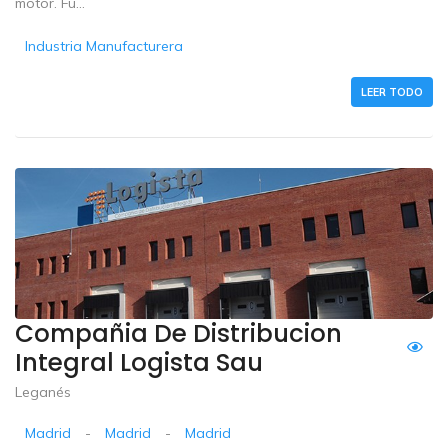
motor. Fu...
Industria Manufacturera
LEER TODO
Compañia De Distribucion
Integral Logista Sau
Leganés
Madrid
-
Madrid
-
Madrid