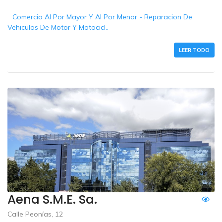
Comercio Al Por Mayor Y Al Por Menor - Reparacion De
Vehiculos De Motor Y Motocicl..
LEER TODO
Aena S.m.e. Sa.
Calle Peonías, 12