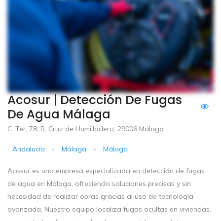
Acosur | Detección De Fugas
De Agua Málaga
C. Ter, 78, B, Cruz de Humilladero, 29006 Málaga
Andalucía
-
Málaga
-
Málaga
Acosur es una empresa especializada en detección de fugas
de agua en Málaga, ofreciendo soluciones precisas y sin
necesidad de realizar obras gracias al uso de tecnología
avanzada. Nuestro equipo localiza fugas ocultas en viviendas,