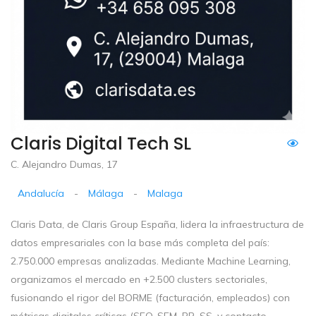
Claris Digital Tech SL
C. Alejandro Dumas, 17
Andalucía
-
Málaga
-
Malaga
Claris Data, de Claris Group España, lidera la infraestructura de
datos empresariales con la base más completa del país:
2.750.000 empresas analizadas. Mediante Machine Learning,
organizamos el mercado en +2.500 clusters sectoriales,
fusionando el rigor del BORME (facturación, empleados) con
métricas digitales críticas (SEO, SEM, RR. SS. y contacto