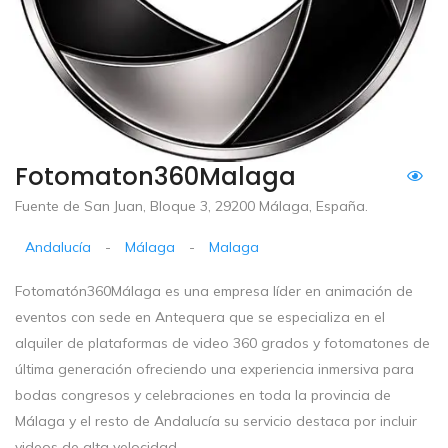
Fotomaton360Malaga
Fuente de San Juan, Bloque 3, 29200 Málaga, España.
Andalucía
-
Málaga
-
Malaga
Fotomatón360Málaga es una empresa líder en animación de
eventos con sede en Antequera que se especializa en el
alquiler de plataformas de video 360 grados y fotomatones de
última generación ofreciendo una experiencia inmersiva para
bodas congresos y celebraciones en toda la provincia de
Málaga y el resto de Andalucía su servicio destaca por incluir
videos de alta velocidad...