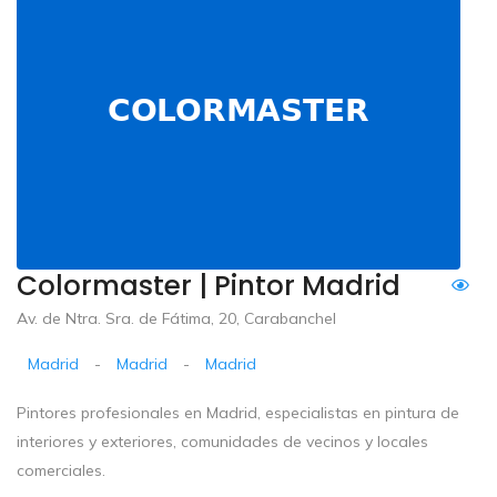
Colormaster | Pintor Madrid
Av. de Ntra. Sra. de Fátima, 20, Carabanchel
Madrid
-
Madrid
-
Madrid
Pintores profesionales en Madrid, especialistas en pintura de
interiores y exteriores, comunidades de vecinos y locales
comerciales.