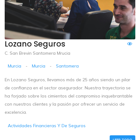
Lozano Seguros
C. San Brevin Santomera Mrucia
Murcia
-
Murcia
-
Santomera
En Lozano Seguros, llevamos más de 25 años siendo un pilar
de confianza en el sector asegurador. Nuestra trayectoria se
ha forjado sobre los cimientos del compromiso inquebrantable
con nuestros clientes y la pasión por ofrecer un servicio de
excelencia.
Actividades Financieras Y De Seguros